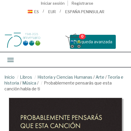
Iniciar sesión
Registrarse
ES
EUR
ESPAÑA PENINSULAR
0
Busqueda avanzada
Toggle navigation
Inicio
Libros
Historia y Ciencias Humanas
/
Arte
/
Teoría e
historia
/
Música
/
Probablemente pensarás que esta
canción habla de ti