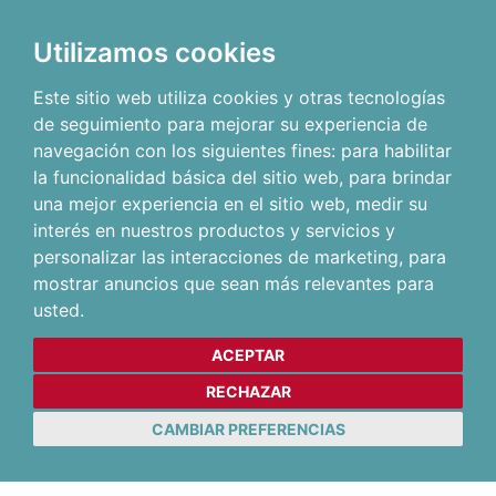
Utilizamos cookies
Este sitio web utiliza cookies y otras tecnologías
de seguimiento para mejorar su experiencia de
navegación con los siguientes fines:
para habilitar
la funcionalidad básica del sitio web
,
para brindar
una mejor experiencia en el sitio web
,
medir su
interés en nuestros productos y servicios y
personalizar las interacciones de marketing
,
para
mostrar anuncios que sean más relevantes para
usted
.
ACEPTAR
RECHAZAR
CAMBIAR PREFERENCIAS