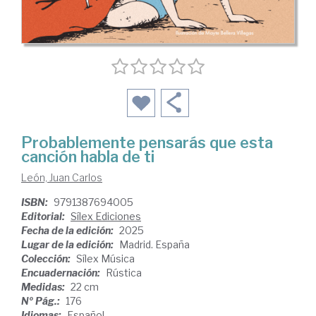
Probablemente pensarás que esta
canción habla de ti
León, Juan Carlos
ISBN:
9791387694005
Editorial:
Sílex Ediciones
Fecha de la edición:
2025
Lugar de la edición:
Madrid. España
Colección:
Sílex Música
Encuadernación:
Rústica
Medidas:
22 cm
Nº Pág.:
176
Idiomas:
Español