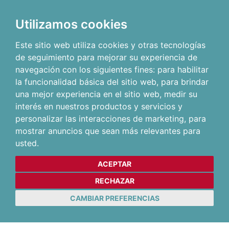
Utilizamos cookies
Este sitio web utiliza cookies y otras tecnologías
de seguimiento para mejorar su experiencia de
navegación con los siguientes fines:
para habilitar
la funcionalidad básica del sitio web
,
para brindar
una mejor experiencia en el sitio web
,
medir su
interés en nuestros productos y servicios y
personalizar las interacciones de marketing
,
para
mostrar anuncios que sean más relevantes para
usted
.
ACEPTAR
RECHAZAR
CAMBIAR PREFERENCIAS