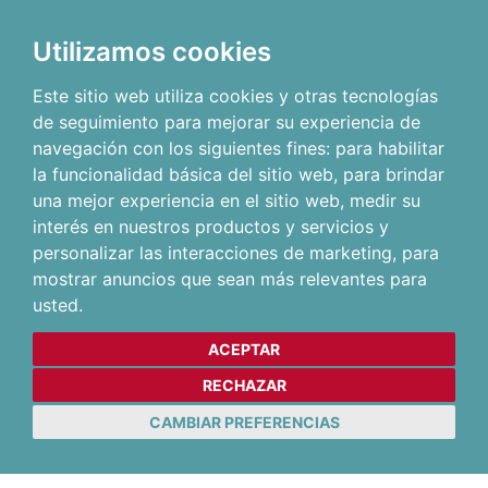
Utilizamos cookies
Este sitio web utiliza cookies y otras tecnologías
de seguimiento para mejorar su experiencia de
navegación con los siguientes fines:
para habilitar
la funcionalidad básica del sitio web
,
para brindar
una mejor experiencia en el sitio web
,
medir su
interés en nuestros productos y servicios y
personalizar las interacciones de marketing
,
para
mostrar anuncios que sean más relevantes para
usted
.
ACEPTAR
RECHAZAR
CAMBIAR PREFERENCIAS