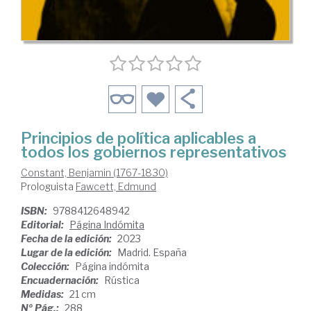
Principios de política aplicables a
todos los gobiernos representativos
Constant, Benjamin (1767-1830)
Prologuista
Fawcett, Edmund
ISBN:
9788412648942
Editorial:
Página Indómita
Fecha de la edición:
2023
Lugar de la edición:
Madrid. España
Colección:
Página indómita
Encuadernación:
Rústica
Medidas:
21 cm
Nº Pág.:
288