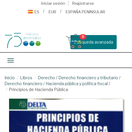
Iniciar sesión
Registrarse
ES
EUR
ESPAÑA PENINSULAR
0
Busqueda avanzada
Toggle navigation
Inicio
Libros
Derecho
/
Derecho financiero y tributario
/
Derecho financiero
/
Hacienda pública y política fiscal
/
Principios de Hacienda Pública