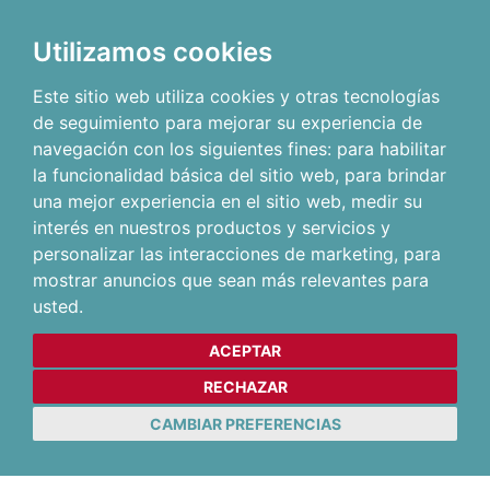
Utilizamos cookies
Este sitio web utiliza cookies y otras tecnologías
de seguimiento para mejorar su experiencia de
navegación con los siguientes fines:
para habilitar
la funcionalidad básica del sitio web
,
para brindar
una mejor experiencia en el sitio web
,
medir su
interés en nuestros productos y servicios y
personalizar las interacciones de marketing
,
para
mostrar anuncios que sean más relevantes para
usted
.
ACEPTAR
RECHAZAR
CAMBIAR PREFERENCIAS