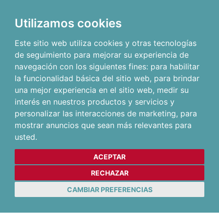
Utilizamos cookies
Este sitio web utiliza cookies y otras tecnologías
de seguimiento para mejorar su experiencia de
navegación con los siguientes fines:
para habilitar
la funcionalidad básica del sitio web
,
para brindar
una mejor experiencia en el sitio web
,
medir su
interés en nuestros productos y servicios y
personalizar las interacciones de marketing
,
para
mostrar anuncios que sean más relevantes para
usted
.
ACEPTAR
RECHAZAR
CAMBIAR PREFERENCIAS