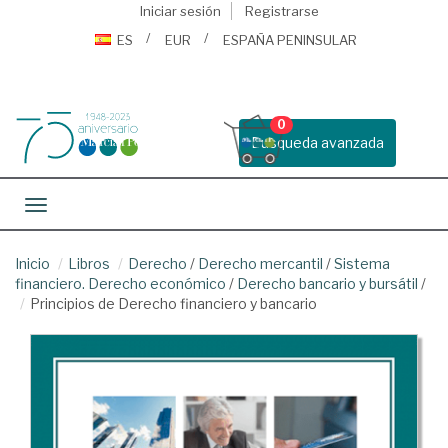
Iniciar sesión
Registrarse
ES
EUR
ESPAÑA PENINSULAR
0
Busqueda avanzada
Toggle navigation
Inicio
Libros
Derecho
/
Derecho mercantil
/
Sistema
financiero. Derecho económico
/
Derecho bancario y bursátil
/
Principios de Derecho financiero y bancario