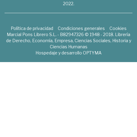
2022.
Política de privacidad
Condiciones generales
Cookies
Marcial Pons Librero S.L. - B82947326 © 1948 - 2018. Librería
de Derecho, Economía, Empresa, Ciencias Sociales, Historia y
Ciencias Humanas
Hospedaje y desarrollo
OPTYMA