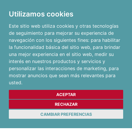
Utilizamos cookies
Este sitio web utiliza cookies y otras tecnologías
de seguimiento para mejorar su experiencia de
navegación con los siguientes fines:
para habilitar
la funcionalidad básica del sitio web
,
para brindar
una mejor experiencia en el sitio web
,
medir su
interés en nuestros productos y servicios y
personalizar las interacciones de marketing
,
para
mostrar anuncios que sean más relevantes para
usted
.
ACEPTAR
RECHAZAR
CAMBIAR PREFERENCIAS