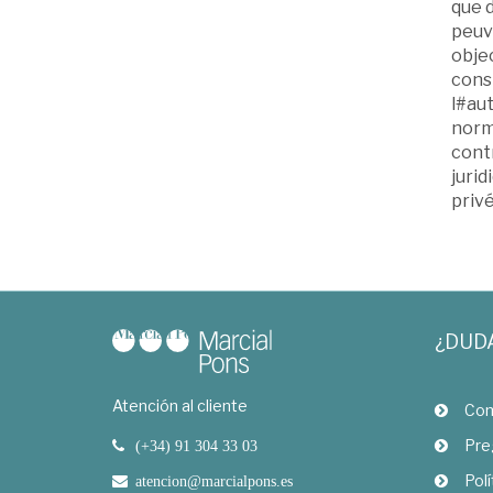
que d
peuv
objec
const
l#aut
norm
cont
jurid
privé
¿DUD
Atención al cliente
Com
Pre
(+34) 91 304 33 03
Polí
atencion@marcialpons.es