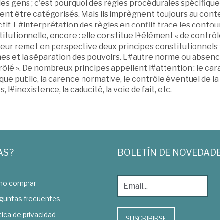
es gens ; c'est pourquoi des règles procédurales spécifique
ent être catégorisés. Mais ils imprègnent toujours au cont
tif. L#interprétation des règles en conflit trace les cont
itutionnelle, encore : elle constitue l#élément « de contrôle
eur remet en perspective deux principes constitutionnels f
es et la séparation des pouvoirs. L#autre norme ou absence
rôlé ». De nombreux principes appellent l#attention : le c
ique public, la carence normative, le contrôle éventuel de la
s, l#inexistence, la caducité, la voie de fait, etc.
AS?
BOLETÍN DE NOVEDAD
o comprar
guntas frecuentes
tica de privacidad
SUSCRIBIRSE