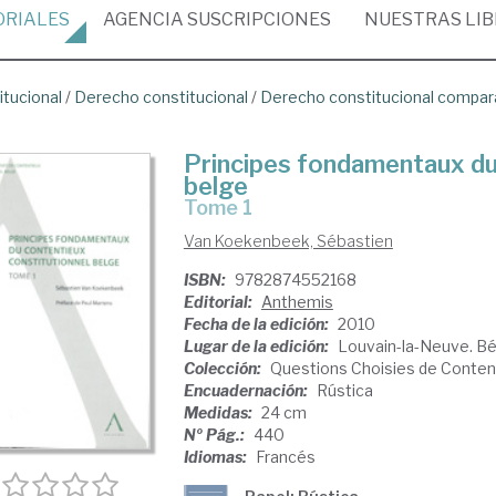
ORIALES
AGENCIA
SUSCRIPCIONES
NUESTRAS
LI
itucional
/
Derecho constitucional
/
Derecho constitucional compa
Principes fondamentaux du
belge
Tome 1
Van Koekenbeek, Sébastien
ISBN:
9782874552168
Editorial:
Anthemis
Fecha de la edición:
2010
Lugar de la edición:
Louvain-la-Neuve. Bé
Colección:
Questions Choisies de Conten
Encuadernación:
Rústica
Medidas:
24 cm
Nº Pág.:
440
Idiomas:
Francés