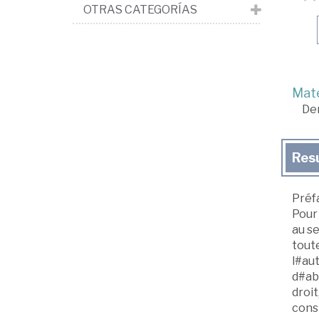
OTRAS CATEGORÍAS
Mate
De
Res
Préf
Pour
au s
tout
l#aut
d#abo
droit
const