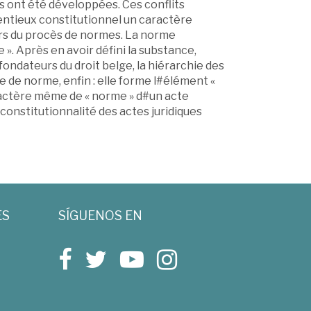
s ont été développées. Ces conflits
entieux constitutionnel un caractère
ours du procès de normes. La norme
 ». Après en avoir défini la substance,
ondateurs du droit belge, la hiérarchie des
 de norme, enfin : elle forme l#élément «
aractère même de « norme » d#un acte
 constitutionnalité des actes juridiques
ES
SÍGUENOS EN