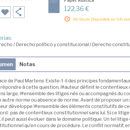
Papel: Rústica
122,36 €
Sin Stock. Disponible en 5/6 se
rias:
recho
/
Derecho político y constitucional
/
Derecho constitu
umen
Notas
ace de Paul Martens. Existe-t-il des principes fondamentau
 répondre à cette question, l#auteur définit le contentieux
ens large, l#ensemble des litiges nés ou accompagnés du con
e autre norme ou absence de norme. Avant de proposer un 
eur développe l#ensemble des éléments constitutifs de cette
rd : pas de contentieux constitutionnel sans lui. Si ce liti
, il peut aussi évoluer dans le domaine politique. Un tel litig
itutionnel qu'en cours de procédure. Le conflit normatif, e