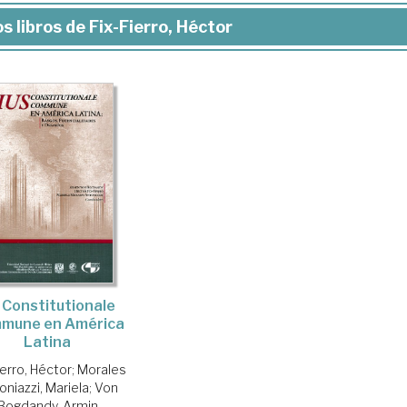
s libros de Fix-Fierro, Héctor
s Constitutionale
mune en América
Latina
ierro, Héctor
;
Morales
oniazzi, Mariela
;
Von
Bogdandy, Armin