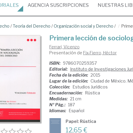
ORIALES
AGENCIA
SUSCRIPCIONES
NUESTRAS
LI
recho
/
Teoría del Derecho
/
Organización social y Derecho
/
Prime
Primera lección de sociolo
Ferrari, Vicenzo
Presentación de
Fix-Fierro, Héctor
ISBN:
9786070259357
Editorial:
Instituto de Investigaciones Ju
Fecha de la edición:
2015
Lugar de la edición:
Ciudad de México. M
Colección:
Estudios Jurídicos
Encuadernación:
Rústica
Medidas:
21 cm
Nº Pág.:
187
Idiomas:
Español
Papel: Rústica
12,65 €