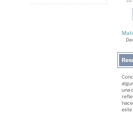
Mate
De
Res
Conoc
algun
una d
refle
hacer
este