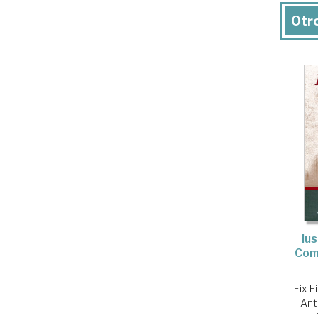
Otro
Iu
Com
Fix-F
Ant