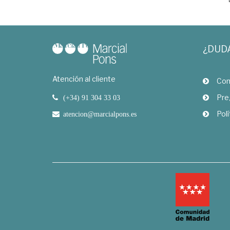
¿DUD
Atención al cliente
Com
Pre
(+34) 91 304 33 03
Polí
atencion@marcialpons.es