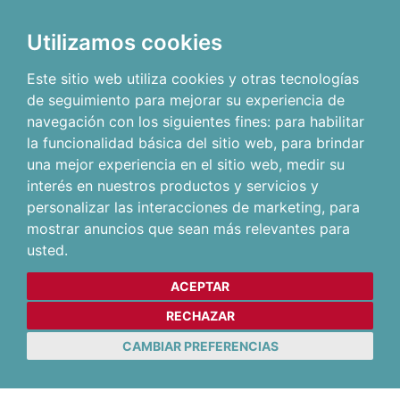
Utilizamos cookies
Este sitio web utiliza cookies y otras tecnologías
de seguimiento para mejorar su experiencia de
navegación con los siguientes fines:
para habilitar
la funcionalidad básica del sitio web
,
para brindar
una mejor experiencia en el sitio web
,
medir su
interés en nuestros productos y servicios y
personalizar las interacciones de marketing
,
para
mostrar anuncios que sean más relevantes para
usted
.
ACEPTAR
RECHAZAR
CAMBIAR PREFERENCIAS