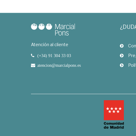
¿DUD
Atención al cliente
Com
Pre
(+34) 91 304 33 03
Polí
atencion@marcialpons.es