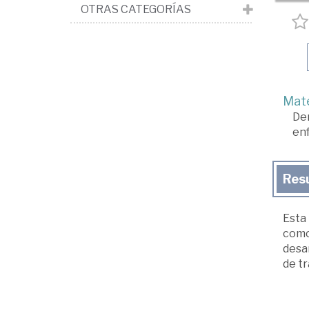
OTRAS CATEGORÍAS
Mate
De
enf
Res
Esta 
como 
desa
de tr