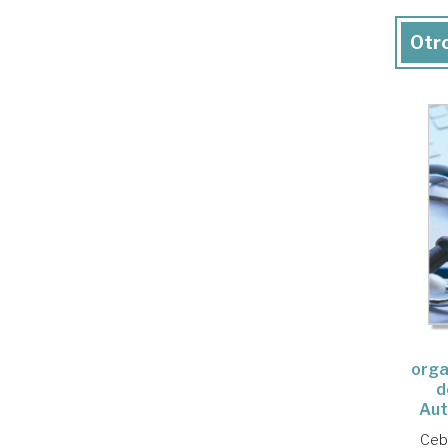
Otro
orga
d
Aut
Ceba