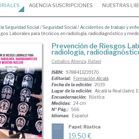
ORIALES
AGENCIA
SUSCRIPCIONES
NUESTRAS
LI
 la Seguridad Social
/
Seguridad Social
/
Accidentes de trabajo y enf
os Laborales para técnicos en radiología, radiodiagnóstico y medic
Prevención de Riesgos Lab
radiología, radiodiagnóstic
Ceballos Atienza, Rafael
ISBN:
9788413239170
Editorial:
Formación Alcalá
Fecha de la edición:
2019
Lugar de la edición:
Alcalá la Real (Jaén).
Encuadernación:
Rústica
Medidas:
24 cm
Nº Pág.:
566
Idiomas:
Español
Papel: Rústica
19,50 €