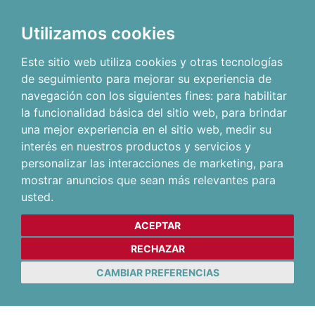
Utilizamos cookies
Este sitio web utiliza cookies y otras tecnologías
de seguimiento para mejorar su experiencia de
navegación con los siguientes fines:
para habilitar
la funcionalidad básica del sitio web
,
para brindar
una mejor experiencia en el sitio web
,
medir su
interés en nuestros productos y servicios y
personalizar las interacciones de marketing
,
para
mostrar anuncios que sean más relevantes para
usted
.
ACEPTAR
RECHAZAR
CAMBIAR PREFERENCIAS