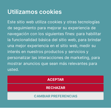
Utilizamos cookies
Este sitio web utiliza cookies y otras tecnologías
de seguimiento para mejorar su experiencia de
navegación con los siguientes fines:
para habilitar
la funcionalidad básica del sitio web
,
para brindar
una mejor experiencia en el sitio web
,
medir su
interés en nuestros productos y servicios y
personalizar las interacciones de marketing
,
para
mostrar anuncios que sean más relevantes para
usted
.
ACEPTAR
RECHAZAR
CAMBIAR PREFERENCIAS