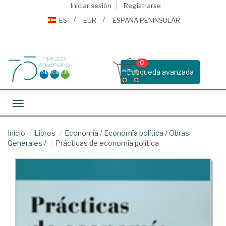
Iniciar sesión
Registrarse
ES
EUR
ESPAÑA PENINSULAR
0
Busqueda avanzada
Toggle navigation
Inicio
Libros
Economía
/
Economía política
/
Obras
Generales
/
Prácticas de economía política