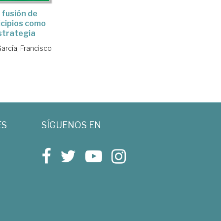
 fusión de
cipios como
strategia
arcía, Francisco
ES
SÍGUENOS EN