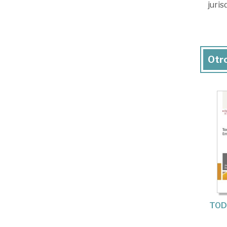
juris
Otro
TOD