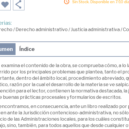
Sin Stock. Disponible en 7/10 día
rias:
recho
/
Derecho administrativo
/
Justicia administrativa
/
Co
umen
Índice
e examina el contenido de la obra, se comprueba cómo, a lo l
rido por los principales problemas que plantea, tanto el p
rtante, dentro del ámbito local, procedimiento abreviado, 
ico, razón por la cual el desarrollo de la materia se ve sal
ención para el lector, contienen la normativa destacada, l
 buenas prácticas procesales y formularios de escritos.
encontramos, en consecuencia, ante un libro realizado por 
en ante la Jurisdicción contencioso-administrativa, no sólo 
cio de las Administraciones locales, para los cuáles consti
jo, sino, también, para todos aquellos que desde cualquier 