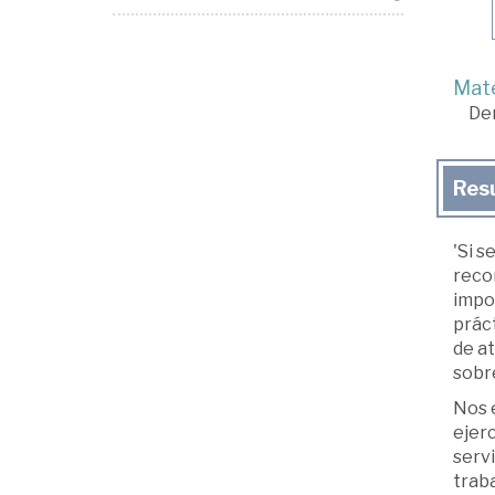
Mate
De
Res
'Si s
recor
impo
práct
de at
sobre
Nos 
ejerc
servi
traba