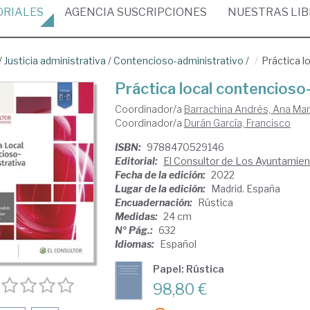
ORIALES
AGENCIA
SUSCRIPCIONES
NUESTRAS
LI
/
Justicia administrativa
/
Contencioso-administrativo
/
Práctica l
Práctica local contencioso
Coordinador/a
Barrachina Andrés, Ana Mar
Coordinador/a
Durán García, Francisco
ISBN:
9788470529146
Editorial:
El Consultor de Los Ayuntamie
Fecha de la edición:
2022
Lugar de la edición:
Madrid. España
Encuadernación:
Rústica
Medidas:
24 cm
Nº Pág.:
632
Idiomas:
Español
Papel: Rústica
98,80 €