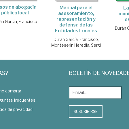
sos de abogacía
Manual para el
La
pública local
asesoramiento,
muni
representación y
e
án García, Francisco
defensa de las
Durán G
Entidades Locales
Durán García, Francisco
;
Monteserin Heredia, Sergi
AS?
BOLETÍN DE NOVEDAD
o comprar
guntas frecuentes
tica de privacidad
SUSCRIBIRSE