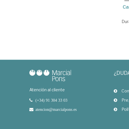
Ca
Dur
¿DUD
Atención al cliente
Com
Pre
(+34) 91 304 33 03
Polí
atencion@marcialpons.es