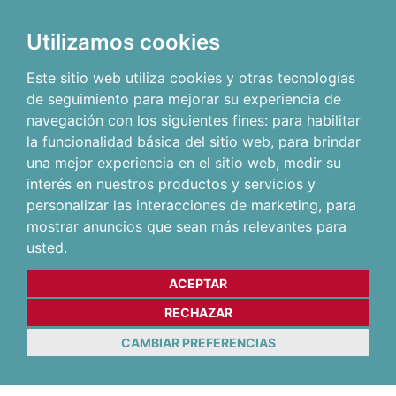
Utilizamos cookies
Este sitio web utiliza cookies y otras tecnologías
de seguimiento para mejorar su experiencia de
navegación con los siguientes fines:
para habilitar
la funcionalidad básica del sitio web
,
para brindar
una mejor experiencia en el sitio web
,
medir su
interés en nuestros productos y servicios y
personalizar las interacciones de marketing
,
para
mostrar anuncios que sean más relevantes para
usted
.
ACEPTAR
RECHAZAR
CAMBIAR PREFERENCIAS