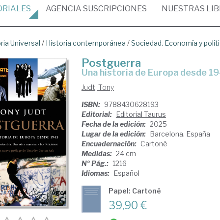
ORIALES
AGENCIA
SUSCRIPCIONES
NUESTRAS
LI
ria Universal
/
Historia contemporánea
/
Sociedad. Economía y polít
Postguerra
Una historia de Europa desde 1
Judt, Tony
ISBN:
9788430628193
Editorial:
Editorial Taurus
Fecha de la edición:
2025
Lugar de la edición:
Barcelona. España
Encuadernación:
Cartoné
Medidas:
24 cm
Nº Pág.:
1216
Idiomas:
Español
Papel: Cartoné
39,90 €