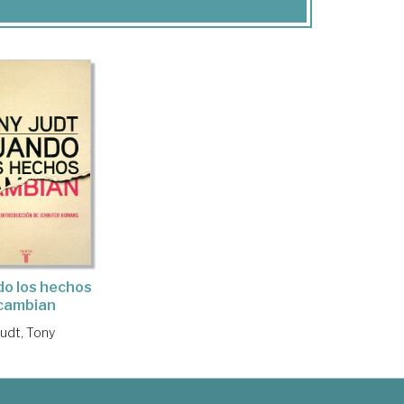
o los hechos
cambian
Judt, Tony