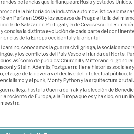
randes potencias que la flanquean: Rusia y Estados Unidos.
presenta la historia de la industria automovilística alemana y [
ió en París en 1968 y los sucesos de Praga e Italia del mismo
omo la de Salazar en Portugal y la de Ceausescu en Rumanía
 y concisa la distinta evolución de cada parte del continent
iencias de la Europa occidental y la oriental.
l camino, conocemos la guerra civil griega, la socialdemocr
lingüe, y los conflictos del País Vasco e Irlanda del Norte. P
iduos, así como de pueblos: Churchill y Mitterand, el general 
sconi y Stalin. Además,Postguerra tiene historias sociales y 
, el auge de la nevera y el declive del intelectual público, la
encialismo y el punk, Monty Python y la arquitectura brutalis
uerra llega hasta la Guerra de Irak y la elección de Benedicto 
ria reciente de Europa, a la Europa que es y ha sido, en un lib
 maestra.