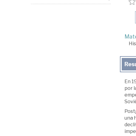
Mate
His
Res
En 1
por l
empez
Sovié
Post
una h
decli
imper