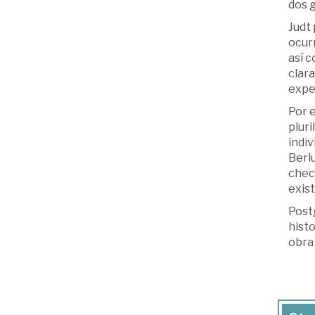
dos g
Judt 
ocurr
así c
clara
exper
Por e
pluri
indiv
Berlu
checo
exist
Postg
histo
obra