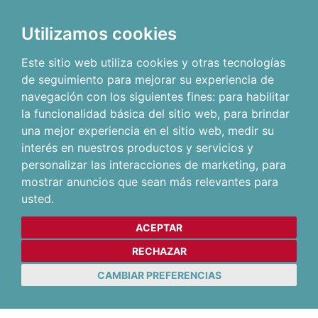
Utilizamos cookies
Este sitio web utiliza cookies y otras tecnologías
de seguimiento para mejorar su experiencia de
navegación con los siguientes fines:
para habilitar
la funcionalidad básica del sitio web
,
para brindar
una mejor experiencia en el sitio web
,
medir su
interés en nuestros productos y servicios y
personalizar las interacciones de marketing
,
para
mostrar anuncios que sean más relevantes para
usted
.
ACEPTAR
RECHAZAR
CAMBIAR PREFERENCIAS