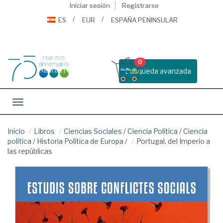
Iniciar sesión
Registrarse
ES
EUR
ESPAÑA PENINSULAR
0
Busqueda avanzada
Toggle navigation
Inicio
Libros
Ciencias Sociales
/
Ciencia Política
/
Ciencia
política
/
Historia Política de Europa
/
Portugal, del Imperio a
las repúblicas