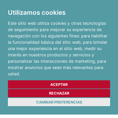
Utilizamos cookies
Este sitio web utiliza cookies y otras tecnologías
de seguimiento para mejorar su experiencia de
navegación con los siguientes fines:
para habilitar
la funcionalidad básica del sitio web
,
para brindar
una mejor experiencia en el sitio web
,
medir su
interés en nuestros productos y servicios y
personalizar las interacciones de marketing
,
para
mostrar anuncios que sean más relevantes para
usted
.
ACEPTAR
RECHAZAR
CAMBIAR PREFERENCIAS