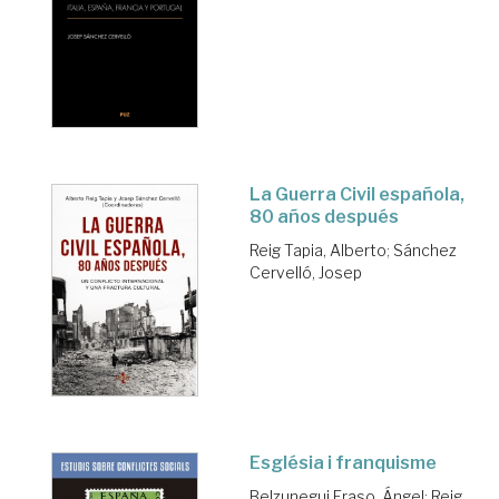
La Guerra Civil española,
80 años después
Reig Tapia, Alberto
;
Sánchez
Cervelló, Josep
Església i franquisme
Belzunegui Eraso, Ángel
;
Reig