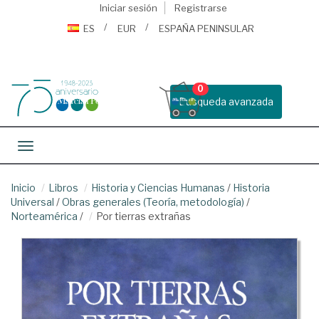
Iniciar sesión
Registrarse
ES
EUR
ESPAÑA PENINSULAR
0
Busqueda avanzada
Toggle navigation
Inicio
Libros
Historia y Ciencias Humanas
/
Historia
Universal
/
Obras generales (Teoría, metodología)
/
Norteamérica
/
Por tierras extrañas