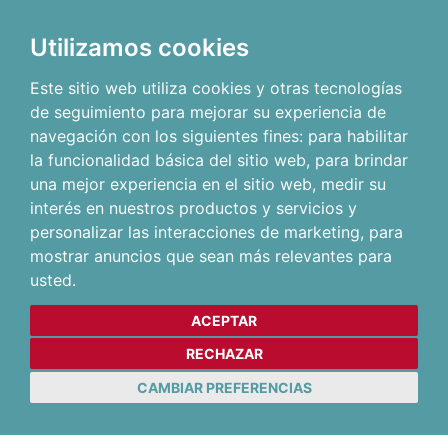
Utilizamos cookies
Este sitio web utiliza cookies y otras tecnologías
de seguimiento para mejorar su experiencia de
navegación con los siguientes fines:
para habilitar
la funcionalidad básica del sitio web
,
para brindar
una mejor experiencia en el sitio web
,
medir su
interés en nuestros productos y servicios y
personalizar las interacciones de marketing
,
para
mostrar anuncios que sean más relevantes para
usted
.
ACEPTAR
RECHAZAR
CAMBIAR PREFERENCIAS