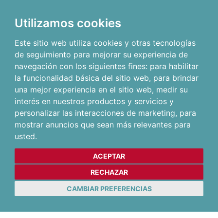
Utilizamos cookies
Este sitio web utiliza cookies y otras tecnologías
de seguimiento para mejorar su experiencia de
navegación con los siguientes fines:
para habilitar
la funcionalidad básica del sitio web
,
para brindar
una mejor experiencia en el sitio web
,
medir su
interés en nuestros productos y servicios y
personalizar las interacciones de marketing
,
para
mostrar anuncios que sean más relevantes para
usted
.
ACEPTAR
RECHAZAR
CAMBIAR PREFERENCIAS