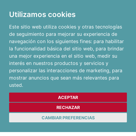
Utilizamos cookies
Este sitio web utiliza cookies y otras tecnologías
de seguimiento para mejorar su experiencia de
navegación con los siguientes fines:
para habilitar
la funcionalidad básica del sitio web
,
para brindar
una mejor experiencia en el sitio web
,
medir su
interés en nuestros productos y servicios y
personalizar las interacciones de marketing
,
para
mostrar anuncios que sean más relevantes para
usted
.
ACEPTAR
RECHAZAR
CAMBIAR PREFERENCIAS