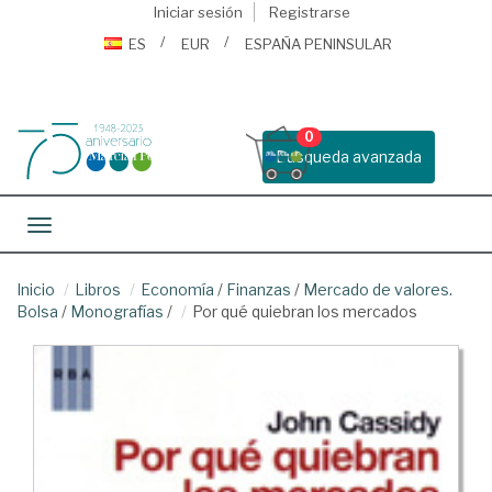
Iniciar sesión
Registrarse
ES
EUR
ESPAÑA PENINSULAR
0
Busqueda avanzada
Toggle navigation
Inicio
Libros
Economía
/
Finanzas
/
Mercado de valores.
Bolsa
/
Monografías
/
Por qué quiebran los mercados