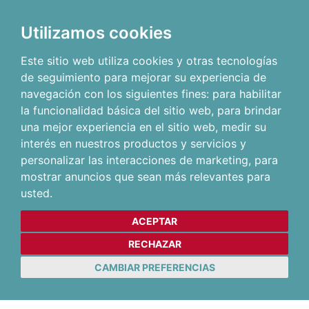
Utilizamos cookies
Este sitio web utiliza cookies y otras tecnologías
de seguimiento para mejorar su experiencia de
navegación con los siguientes fines:
para habilitar
la funcionalidad básica del sitio web
,
para brindar
una mejor experiencia en el sitio web
,
medir su
interés en nuestros productos y servicios y
personalizar las interacciones de marketing
,
para
mostrar anuncios que sean más relevantes para
usted
.
ACEPTAR
RECHAZAR
CAMBIAR PREFERENCIAS