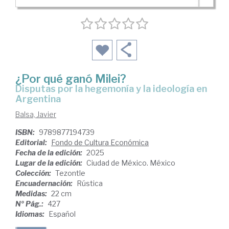
¿Por qué ganó Milei?
Disputas por la hegemonía y la ideología en
Argentina
Balsa, Javier
ISBN:
9789877194739
Editorial:
Fondo de Cultura Económica
Fecha de la edición:
2025
Lugar de la edición:
Ciudad de México. México
Colección:
Tezontle
Encuadernación:
Rústica
Medidas:
22 cm
Nº Pág.:
427
Idiomas:
Español