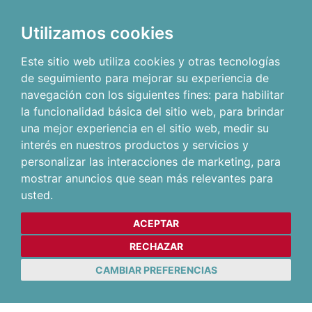
Utilizamos cookies
Este sitio web utiliza cookies y otras tecnologías
de seguimiento para mejorar su experiencia de
navegación con los siguientes fines:
para habilitar
la funcionalidad básica del sitio web
,
para brindar
una mejor experiencia en el sitio web
,
medir su
interés en nuestros productos y servicios y
personalizar las interacciones de marketing
,
para
mostrar anuncios que sean más relevantes para
usted
.
ACEPTAR
RECHAZAR
CAMBIAR PREFERENCIAS