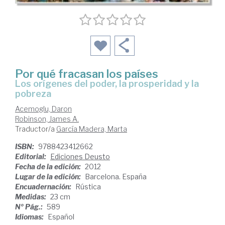
Por qué fracasan los países
los orígenes del poder, la prosperidad y la
pobreza
Acemoglu, Daron
Robinson, James A.
Traductor/a
García Madera, Marta
ISBN:
9788423412662
Editorial:
Ediciones Deusto
Fecha de la edición:
2012
Lugar de la edición:
Barcelona. España
Encuadernación:
Rústica
Medidas:
23 cm
Nº Pág.:
589
Idiomas:
Español