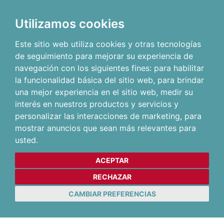
Utilizamos cookies
Este sitio web utiliza cookies y otras tecnologías
de seguimiento para mejorar su experiencia de
navegación con los siguientes fines:
para habilitar
la funcionalidad básica del sitio web
,
para brindar
una mejor experiencia en el sitio web
,
medir su
interés en nuestros productos y servicios y
personalizar las interacciones de marketing
,
para
mostrar anuncios que sean más relevantes para
usted
.
ACEPTAR
RECHAZAR
CAMBIAR PREFERENCIAS