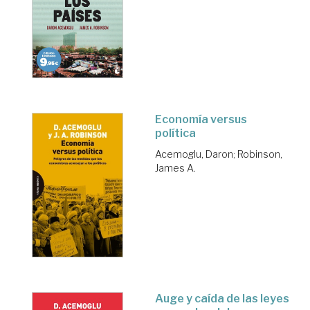
Economía versus
política
Acemoglu, Daron
;
Robinson,
James A.
Auge y caída de las leyes