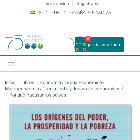
Iniciar sesión
Registrarse
ES
EUR
ESPAÑA PENINSULAR
0
Busqueda avanzada
Toggle navigation
Inicio
Libros
Economía
/
Teoría Económica
/
Macroeconomía
/
Crecimiento y desarrollo económicos
/
Por qué fracasan los países