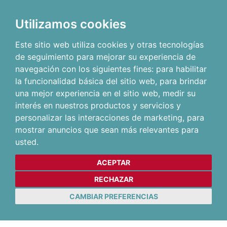
Utilizamos cookies
Este sitio web utiliza cookies y otras tecnologías
de seguimiento para mejorar su experiencia de
navegación con los siguientes fines:
para habilitar
la funcionalidad básica del sitio web
,
para brindar
una mejor experiencia en el sitio web
,
medir su
interés en nuestros productos y servicios y
personalizar las interacciones de marketing
,
para
mostrar anuncios que sean más relevantes para
usted
.
ACEPTAR
RECHAZAR
CAMBIAR PREFERENCIAS