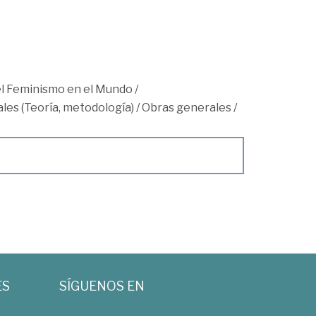
 el Feminismo en el Mundo
/
les (Teoría, metodología)
/
Obras generales
/
ES
SÍGUENOS EN