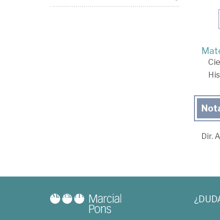
Mate
Cie
His
Not
Dir. 
¿DUD