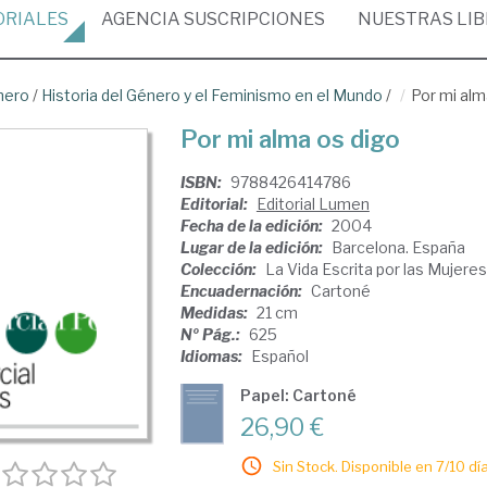
ORIALES
AGENCIA
SUSCRIPCIONES
NUESTRAS
LI
nero
/
Historia del Género y el Feminismo en el Mundo
/
Por mi alm
Por mi alma os digo
ISBN:
9788426414786
Editorial:
Editorial Lumen
Fecha de la edición:
2004
Lugar de la edición:
Barcelona. España
Colección:
La Vida Escrita por las Mujeres
Encuadernación:
Cartoné
Medidas:
21 cm
Nº Pág.:
625
Idiomas:
Español
Papel: Cartoné
26,90 €
Sin Stock. Disponible en 7/10 día