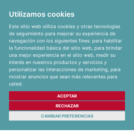
Utilizamos cookies
Este sitio web utiliza cookies y otras tecnologías
de seguimiento para mejorar su experiencia de
navegación con los siguientes fines:
para habilitar
la funcionalidad básica del sitio web
,
para brindar
una mejor experiencia en el sitio web
,
medir su
interés en nuestros productos y servicios y
personalizar las interacciones de marketing
,
para
mostrar anuncios que sean más relevantes para
usted
.
ACEPTAR
RECHAZAR
CAMBIAR PREFERENCIAS