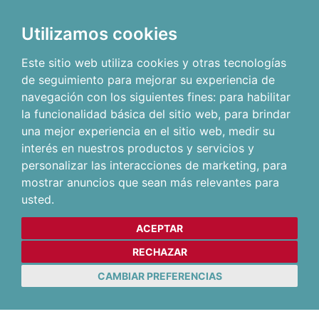
Utilizamos cookies
Este sitio web utiliza cookies y otras tecnologías
de seguimiento para mejorar su experiencia de
navegación con los siguientes fines:
para habilitar
la funcionalidad básica del sitio web
,
para brindar
una mejor experiencia en el sitio web
,
medir su
interés en nuestros productos y servicios y
personalizar las interacciones de marketing
,
para
mostrar anuncios que sean más relevantes para
usted
.
ACEPTAR
RECHAZAR
CAMBIAR PREFERENCIAS