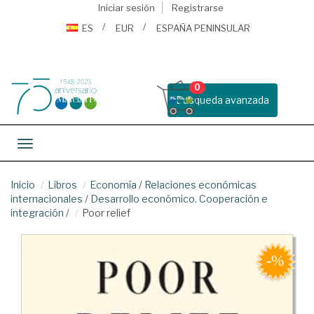
Iniciar sesión
Registrarse
ES
EUR
ESPAÑA PENINSULAR
0
Busqueda avanzada
Toggle navigation
Inicio
Libros
Economía
/
Relaciones económicas
internacionales
/
Desarrollo económico. Cooperación e
integración
/
Poor relief