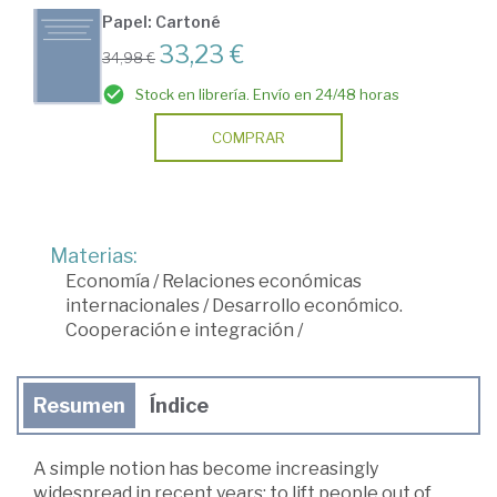
Papel: Cartoné
33,23 €
34,98 €
Stock en librería. Envío en 24/48 horas
COMPRAR
Materias:
Economía
/
Relaciones económicas
internacionales
/
Desarrollo económico.
Cooperación e integración
/
Resumen
Índice
A simple notion has become increasingly
widespread in recent years: to lift people out of