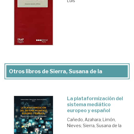
Luis
Otros libros de Sierra, Susana de la
La plataformización del
sistema mediático
europeo y español
Cañedo, Azahara
;
Limón,
Nieves
;
Sierra, Susana de la