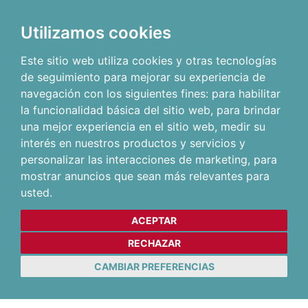
Utilizamos cookies
Este sitio web utiliza cookies y otras tecnologías
de seguimiento para mejorar su experiencia de
navegación con los siguientes fines:
para habilitar
la funcionalidad básica del sitio web
,
para brindar
una mejor experiencia en el sitio web
,
medir su
interés en nuestros productos y servicios y
personalizar las interacciones de marketing
,
para
mostrar anuncios que sean más relevantes para
usted
.
ACEPTAR
RECHAZAR
CAMBIAR PREFERENCIAS