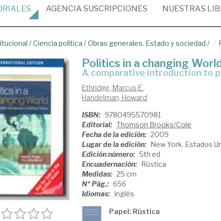
ORIALES
AGENCIA
SUSCRIPCIONES
NUESTRAS
LI
itucional
/
Ciencia política
/
Obras generales. Estado y sociedad
/
Politics in a changing Worl
a comparative introduction to p
Ethridge, Marcus E.
Handelman, Howard
ISBN:
9780495570981
Editorial:
Thomson Brooks/Cole
Fecha de la edición:
2009
Lugar de la edición:
New York. Estados U
Edición número:
5th ed
Encuadernación:
Rústica
Medidas:
25 cm
Nº Pág.:
656
Idiomas:
Inglés
Papel: Rústica