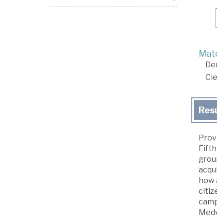
Mate
De
Cie
Res
Prov
Fifth
group
acqui
how a
citiz
campa
Medv