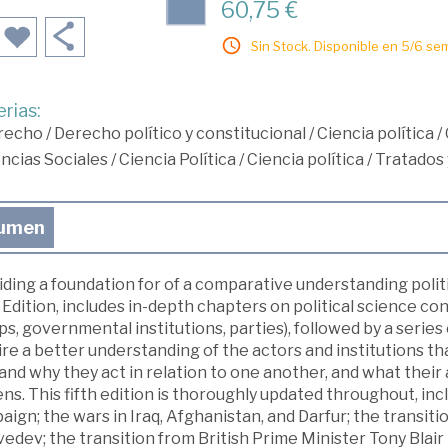
60,75 €
Sin Stock. Disponible en 5/6 se
rias:
recho
/
Derecho político y constitucional
/
Ciencia política
/
ncias Sociales
/
Ciencia Política
/
Ciencia política
/
Tratados
umen
iding a foundation for of a comparative understanding pol
 Edition, includes in-depth chapters on political science conc
s, governmental institutions, parties), followed by a series
re a better understanding of the actors and institutions that
nd why they act in relation to one another, and what their 
ens. This fifth edition is thoroughly updated throughout, 
ign; the wars in Iraq, Afghanistan, and Darfur; the transit
edev; the transition from British Prime Minister Tony Blai