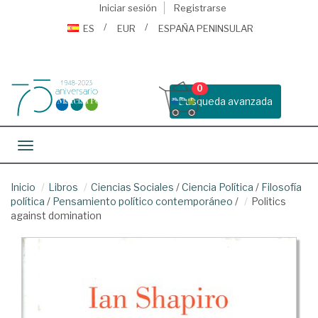
Iniciar sesión
Registrarse
ES
EUR
ESPAÑA PENINSULAR
0
Busqueda avanzada
Toggle navigation
Inicio
Libros
Ciencias Sociales
/
Ciencia Política
/
Filosofía
política
/
Pensamiento político contemporáneo
/
Politics
against domination