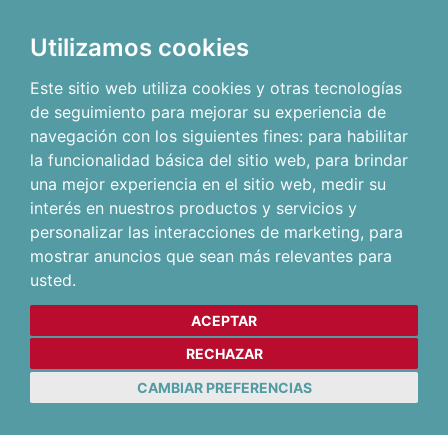
Utilizamos cookies
Este sitio web utiliza cookies y otras tecnologías
de seguimiento para mejorar su experiencia de
navegación con los siguientes fines:
para habilitar
la funcionalidad básica del sitio web
,
para brindar
una mejor experiencia en el sitio web
,
medir su
interés en nuestros productos y servicios y
personalizar las interacciones de marketing
,
para
mostrar anuncios que sean más relevantes para
usted
.
ACEPTAR
RECHAZAR
CAMBIAR PREFERENCIAS