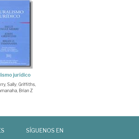
lismo jurídico
ry, Sally
;
Griffiths,
amanaha, Brian Z
ES
SÍGUENOS EN