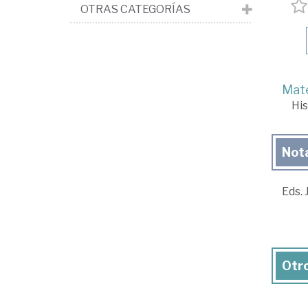
OTRAS CATEGORÍAS
Mate
His
Not
Eds. 
Otro