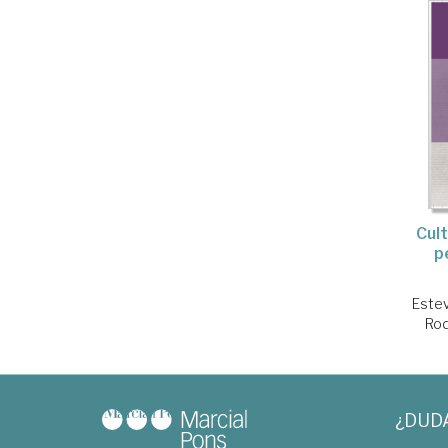
Cult
p
Estev
Rod
¿DUD