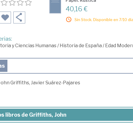
Papel: Rústica
40,16 €
Sin Stock. Disponible en 7/10 día
rias:
toria y Ciencias Humanas
/
Historia de España
/
Edad Moder
as
John Griffiths, Javier Suárez-Pajares
s libros de Griffiths, John