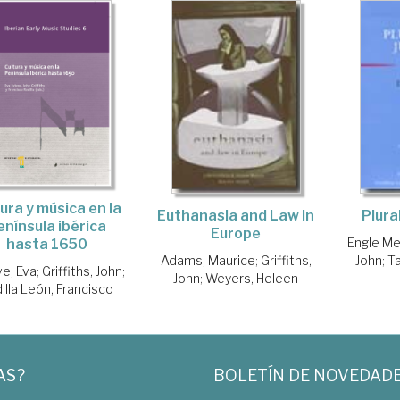
ura y música en la
Euthanasia and Law in
Plura
enínsula ibérica
Europe
Engle Mer
hasta 1650
Adams, Maurice
;
Griffiths,
John
;
T
e, Eva
;
Griffiths, John
;
John
;
Weyers, Heleen
illa León, Francisco
AS?
BOLETÍN DE NOVEDAD