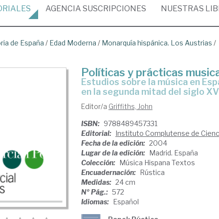
ORIALES
AGENCIA
SUSCRIPCIONES
NUESTRAS
LI
oria de España
/
Edad Moderna
/
Monarquía hispánica. Los Austrias
/
Políticas y prácticas musica
estudios sobre la música en España, sus instituciones y sus territorios
en la segunda mitad del siglo XV
Editor/a
Griffiths, John
ISBN:
9788489457331
Editorial:
Instituto Complutense de Cienc
Fecha de la edición:
2004
Lugar de la edición:
Madrid. España
Colección:
Música Hispana Textos
Encuadernación:
Rústica
Medidas:
24 cm
Nº Pág.:
572
Idiomas:
Español