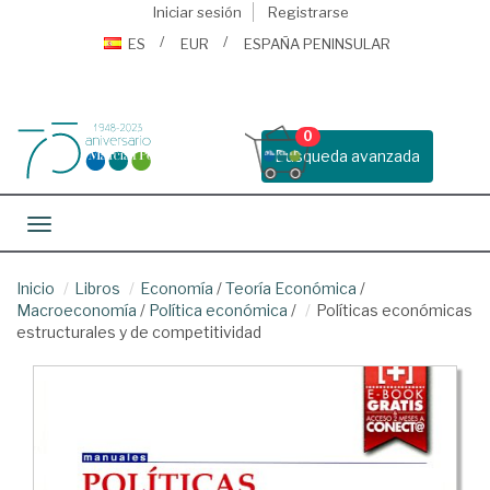
Iniciar sesión
Registrarse
ES
EUR
ESPAÑA PENINSULAR
0
Busqueda avanzada
Toggle navigation
Inicio
Libros
Economía
/
Teoría Económica
/
Macroeconomía
/
Política económica
/
Políticas económicas
estructurales y de competitividad