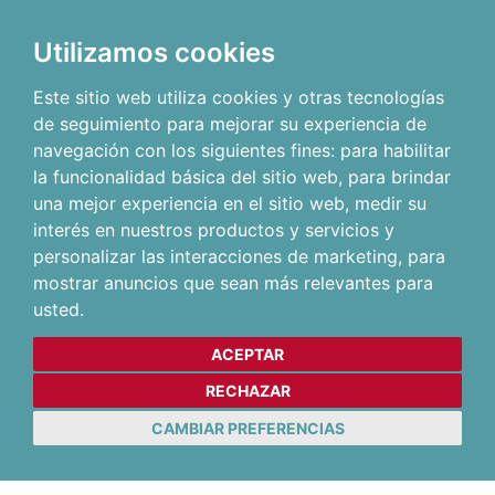
Utilizamos cookies
Este sitio web utiliza cookies y otras tecnologías
de seguimiento para mejorar su experiencia de
navegación con los siguientes fines:
para habilitar
la funcionalidad básica del sitio web
,
para brindar
una mejor experiencia en el sitio web
,
medir su
interés en nuestros productos y servicios y
personalizar las interacciones de marketing
,
para
mostrar anuncios que sean más relevantes para
usted
.
ACEPTAR
RECHAZAR
CAMBIAR PREFERENCIAS