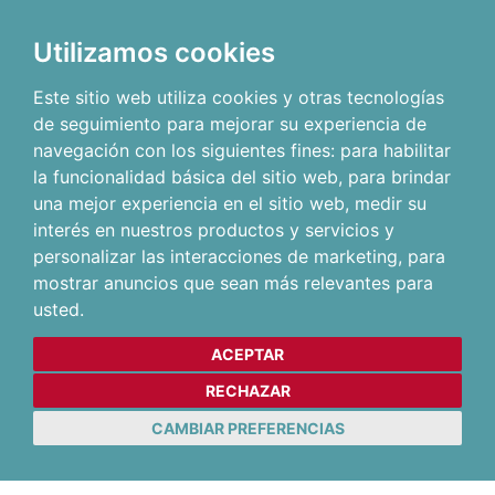
Utilizamos cookies
Este sitio web utiliza cookies y otras tecnologías
de seguimiento para mejorar su experiencia de
navegación con los siguientes fines:
para habilitar
la funcionalidad básica del sitio web
,
para brindar
una mejor experiencia en el sitio web
,
medir su
interés en nuestros productos y servicios y
personalizar las interacciones de marketing
,
para
mostrar anuncios que sean más relevantes para
usted
.
ACEPTAR
RECHAZAR
CAMBIAR PREFERENCIAS