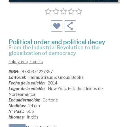
Political order and political decay
from the Industrial Revolution to the
globalization of democracy
Fukuyama, Francis
ISBN:
9780374227357
Editorial:
Farrar, Straus & Giroux Books
Fecha de la edición:
2014
Lugar de la edición:
New York. Estados Unidos de
Norteamérica
Encuadernación:
Cartoné
Medidas:
24 cm
Nº Pág.:
656
Idiomas:
Inglés