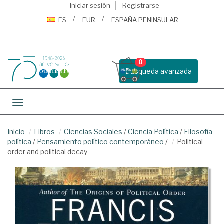
Iniciar sesión
Registrarse
ES
EUR
ESPAÑA PENINSULAR
0
Busqueda avanzada
Toggle navigation
Inicio
Libros
Ciencias Sociales
/
Ciencia Política
/
Filosofía
política
/
Pensamiento político contemporáneo
/
Political
order and political decay