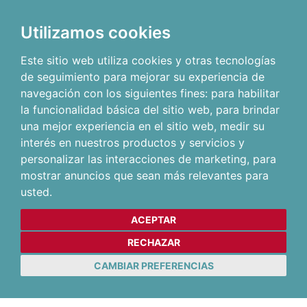
Utilizamos cookies
Este sitio web utiliza cookies y otras tecnologías
de seguimiento para mejorar su experiencia de
navegación con los siguientes fines:
para habilitar
la funcionalidad básica del sitio web
,
para brindar
una mejor experiencia en el sitio web
,
medir su
interés en nuestros productos y servicios y
personalizar las interacciones de marketing
,
para
mostrar anuncios que sean más relevantes para
usted
.
ACEPTAR
RECHAZAR
CAMBIAR PREFERENCIAS