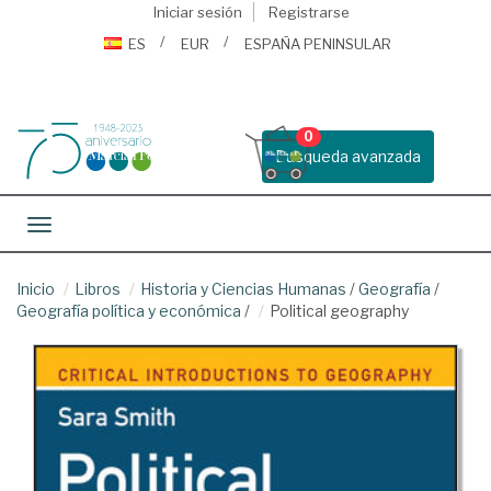
Iniciar sesión
Registrarse
ES
EUR
ESPAÑA PENINSULAR
0
Busqueda avanzada
Toggle navigation
Inicio
Libros
Historia y Ciencias Humanas
/
Geografía
/
Geografía política y económica
/
Political geography