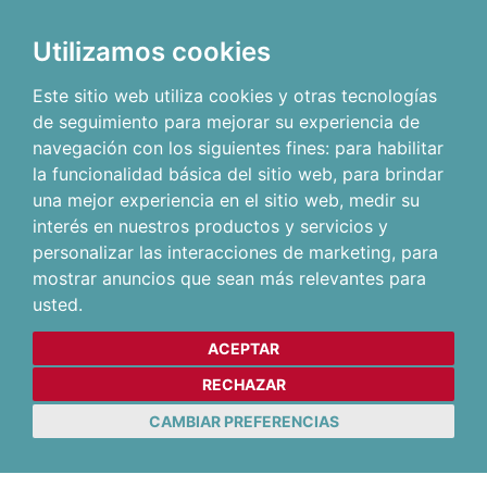
Utilizamos cookies
Este sitio web utiliza cookies y otras tecnologías
de seguimiento para mejorar su experiencia de
navegación con los siguientes fines:
para habilitar
la funcionalidad básica del sitio web
,
para brindar
una mejor experiencia en el sitio web
,
medir su
interés en nuestros productos y servicios y
personalizar las interacciones de marketing
,
para
mostrar anuncios que sean más relevantes para
usted
.
ACEPTAR
RECHAZAR
CAMBIAR PREFERENCIAS