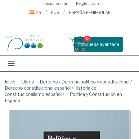
Iniciar sesión
Registrarse
ES
EUR
ESPAÑA PENINSULAR
0
Busqueda avanzada
Toggle navigation
Inicio
Libros
Derecho
/
Derecho político y constitucional
/
Derecho constitucional español
/
Historia del
constitucionalismo español
/
Política y Constitución en
España