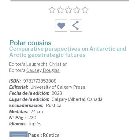
Polar cousins
comparative perspectives on Antarctic and
Arctic geostrategic futures
Editor/a
Leuprecht, Christian
Editor/a
Causey, Douglas
ISBN:
9781773853888
Editorial:
University of Calgary Press
Fecha de la edición:
2023
Lugar de la edición:
Calgary (Alberta). Canadá
Encuadernación:
Rústica
Medidas:
24 cm
Nº Pág.:
220
Idiomas:
Inglés
Papel: Rústica