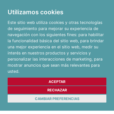
Utilizamos cookies
Este sitio web utiliza cookies y otras tecnologías
de seguimiento para mejorar su experiencia de
navegación con los siguientes fines:
para habilitar
la funcionalidad básica del sitio web
,
para brindar
una mejor experiencia en el sitio web
,
medir su
interés en nuestros productos y servicios y
personalizar las interacciones de marketing
,
para
mostrar anuncios que sean más relevantes para
usted
.
ACEPTAR
RECHAZAR
CAMBIAR PREFERENCIAS