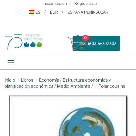
Iniciar sesión
Registrarse
ES
EUR
ESPAÑA PENINSULAR
0
Busqueda avanzada
Toggle navigation
Inicio
Libros
Economía
/
Estructura económica y
planificación económica
/
Medio Ambiente
/
Polar cousins