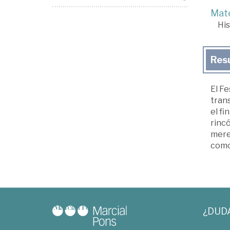
Mate
His
Res
El Fe
trans
el fi
rincó
mere
como 
¿DUD