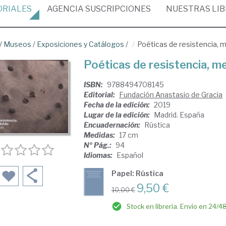
ORIALES
AGENCIA
SUSCRIPCIONES
NUESTRAS
LI
/
Museos
/
Exposiciones y Catálogos
/
Poéticas de resistencia, m
Poéticas de resistencia, m
ISBN:
9788494708145
Editorial:
Fundación Anastasio de Gracia
Fecha de la edición:
2019
Lugar de la edición:
Madrid. España
Encuadernación:
Rústica
Medidas:
17 cm
Nº Pág.:
94
Idiomas:
Español
Papel: Rústica
9,50 €
10,00 €
Stock en librería. Envío en 24/4