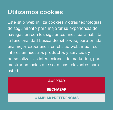
Utilizamos cookies
Este sitio web utiliza cookies y otras tecnologías
de seguimiento para mejorar su experiencia de
navegación con los siguientes fines:
para habilitar
la funcionalidad básica del sitio web
,
para brindar
una mejor experiencia en el sitio web
,
medir su
interés en nuestros productos y servicios y
personalizar las interacciones de marketing
,
para
mostrar anuncios que sean más relevantes para
usted
.
ACEPTAR
RECHAZAR
CAMBIAR PREFERENCIAS