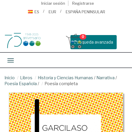
Iniciar sesión
Registrarse
ES
EUR
ESPAÑA PENINSULAR
0
Busqueda avanzada
Toggle navigation
Inicio
Libros
Historia y Ciencias Humanas
/
Narrativa
/
Poesía Española
/
Poesía completa