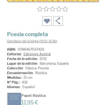
Poesía completa
Garcilaso de la Vega (1501-1536)
ISBN:
9788467037425
Editorial:
Ediciones Austral
Fecha de la edición:
2011
Lugar de la edición:
Barcelona. España
Colección:
Clásica. Poesía
Encuadernación:
Rústica
Medidas:
21 cm
Nº Pág.:
432
Idiomas:
Español
Papel: Rústica
11,95 €