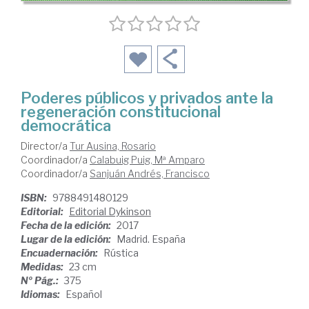
Poderes públicos y privados ante la
regeneración constitucional
democrática
Director/a
Tur Ausina, Rosario
Coordinador/a
Calabuig Puig, Mª Amparo
Coordinador/a
Sanjuán Andrés, Francisco
ISBN:
9788491480129
Editorial:
Editorial Dykinson
Fecha de la edición:
2017
Lugar de la edición:
Madrid. España
Encuadernación:
Rústica
Medidas:
23 cm
Nº Pág.:
375
Idiomas:
Español