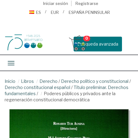
Iniciar sesión
Registrarse
ES
EUR
ESPAÑA PENINSULAR
0
Busqueda avanzada
Toggle navigation
Inicio
Libros
Derecho
/
Derecho político y constitucional
/
Derecho constitucional español
/
Título preliminar. Derechos
fundamentales
/
Poderes públicos y privados ante la
regeneración constitucional democrática