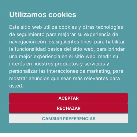
Utilizamos cookies
Este sitio web utiliza cookies y otras tecnologías
de seguimiento para mejorar su experiencia de
navegación con los siguientes fines:
para habilitar
la funcionalidad básica del sitio web
,
para brindar
una mejor experiencia en el sitio web
,
medir su
interés en nuestros productos y servicios y
personalizar las interacciones de marketing
,
para
mostrar anuncios que sean más relevantes para
usted
.
ACEPTAR
RECHAZAR
CAMBIAR PREFERENCIAS