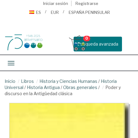
Iniciar sesión
Registrarse
ES
EUR
ESPAÑA PENINSULAR
0
Busqueda avanzada
Toggle navigation
Inicio
Libros
Historia y Ciencias Humanas
/
Historia
Universal
/
Historia Antigua
/
Obras generales
/
Poder y
discurso en la Antigüedad clásica