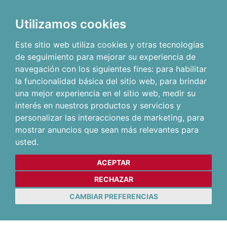
Utilizamos cookies
Este sitio web utiliza cookies y otras tecnologías
de seguimiento para mejorar su experiencia de
navegación con los siguientes fines:
para habilitar
la funcionalidad básica del sitio web
,
para brindar
una mejor experiencia en el sitio web
,
medir su
interés en nuestros productos y servicios y
personalizar las interacciones de marketing
,
para
mostrar anuncios que sean más relevantes para
usted
.
ACEPTAR
RECHAZAR
CAMBIAR PREFERENCIAS