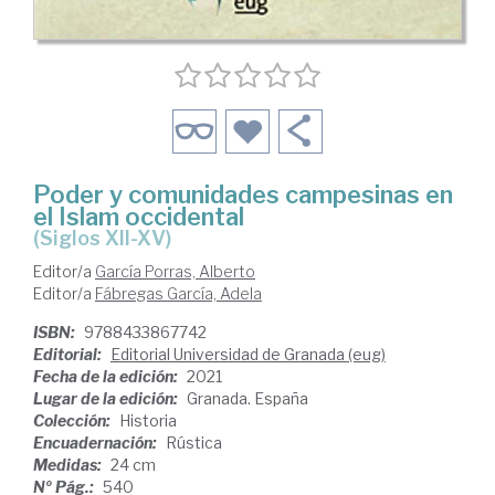
Poder y comunidades campesinas en
el Islam occidental
(siglos XII-XV)
Editor/a
García Porras, Alberto
Editor/a
Fábregas García, Adela
ISBN:
9788433867742
Editorial:
Editorial Universidad de Granada (eug)
Fecha de la edición:
2021
Lugar de la edición:
Granada. España
Colección:
Historia
Encuadernación:
Rústica
Medidas:
24 cm
Nº Pág.:
540