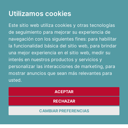
Utilizamos cookies
Este sitio web utiliza cookies y otras tecnologías
de seguimiento para mejorar su experiencia de
navegación con los siguientes fines:
para habilitar
la funcionalidad básica del sitio web
,
para brindar
una mejor experiencia en el sitio web
,
medir su
interés en nuestros productos y servicios y
personalizar las interacciones de marketing
,
para
mostrar anuncios que sean más relevantes para
usted
.
ACEPTAR
RECHAZAR
CAMBIAR PREFERENCIAS