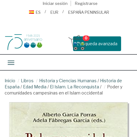
Iniciar sesión
Registrarse
ES
EUR
ESPAÑA PENINSULAR
0
Busqueda avanzada
Toggle navigation
Inicio
Libros
Historia y Ciencias Humanas
/
Historia de
España
/
Edad Media
/
El Islam. La Reconquista
/
Poder y
comunidades campesinas en el Islam occidental