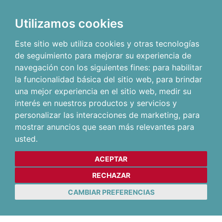
Utilizamos cookies
Este sitio web utiliza cookies y otras tecnologías
de seguimiento para mejorar su experiencia de
navegación con los siguientes fines:
para habilitar
la funcionalidad básica del sitio web
,
para brindar
una mejor experiencia en el sitio web
,
medir su
interés en nuestros productos y servicios y
personalizar las interacciones de marketing
,
para
mostrar anuncios que sean más relevantes para
usted
.
ACEPTAR
RECHAZAR
CAMBIAR PREFERENCIAS