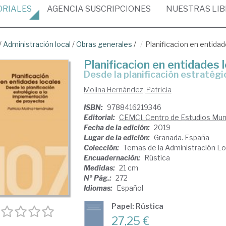
ORIALES
AGENCIA
SUSCRIPCIONES
NUESTRAS
LI
/
Administración local
/
Obras generales
/
Planificacion en entidad
Planificacion en entidades 
desde la planificación estraté
Molina Hernández, Patricia
ISBN:
9788416219346
Editorial:
CEMCI. Centro de Estudios Muni
Fecha de la edición:
2019
Lugar de la edición:
Granada. España
Colección:
Temas de la Administración Lo
Encuadernación:
Rústica
Medidas:
21 cm
Nº Pág.:
272
Idiomas:
Español
Papel: Rústica
27,25 €