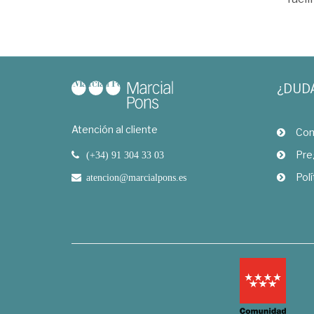
¿DUD
Atención al cliente
Com
Pre
(+34) 91 304 33 03
Polí
atencion@marcialpons.es