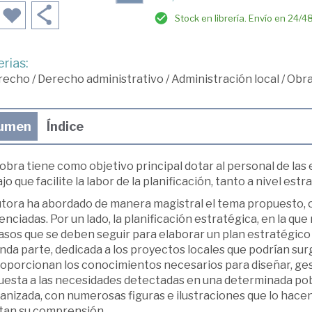
Stock en librería. Envío en 24/4
rias:
recho
/
Derecho administrativo
/
Administración local
/
Obra
umen
Índice
obra tiene como objetivo principal dotar al personal de las
jo que facilite la labor de la planificación, tanto a nivel es
utora ha abordado de manera magistral el tema propuesto, 
enciadas. Por un lado, la planificación estratégica, en la q
asos que se deben seguir para elaborar un plan estratégico 
da parte, dedicada a los proyectos locales que podrían sur
roporcionan los conocimientos necesarios para diseñar, ges
uesta a las necesidades detectadas en una determinada pobl
anizada, con numerosas figuras e ilustraciones que lo hace
itan su comprensión.