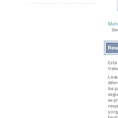
Mate
De
Res
Esta 
traba
La a
difer
los p
segun
se p
resp
y org
facil