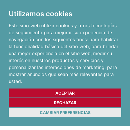
Utilizamos cookies
Este sitio web utiliza cookies y otras tecnologías
de seguimiento para mejorar su experiencia de
navegación con los siguientes fines:
para habilitar
la funcionalidad básica del sitio web
,
para brindar
una mejor experiencia en el sitio web
,
medir su
interés en nuestros productos y servicios y
personalizar las interacciones de marketing
,
para
mostrar anuncios que sean más relevantes para
usted
.
ACEPTAR
RECHAZAR
CAMBIAR PREFERENCIAS