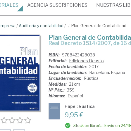
ORIALES
AGENCIA
SUSCRIPCIONES
NUESTRAS
LI
empresa
/
Auditoría y contabilidad
/
Plan General de Contabilidad
Plan General de Contabilid
Real Decreto 1514/2007, de 16 
ISBN:
9788423428038
Editorial:
Ediciones Deusto
Fecha de la edición:
2017
Lugar de la edición:
Barcelona. España
Encuadernación:
Rústica
Medidas:
21 cm
Nº Pág.:
359
Idiomas:
Español
Papel: Rústica
9,95 €
Stock en librería. Envío en 24/4