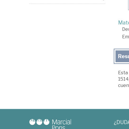
Mate
De
Em
Res
Esta
1514/
cuent
¿DUD