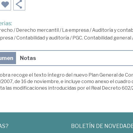
rias:
recho
/
Derecho mercantil
/
La empresa
/
Auditoría y contab
presa
/
Contabilidad y auditoría
/
PGC. Contabilidad general
umen
Notas
 obra recoge el texto íntegro del nuevo Plan General de Co
2007, de 16 de noviembre, e incluye como anexo el cuadro d
a las modificaciones introducidas por el Real Decreto 602/
AS?
BOLETÍN DE NOVEDAD