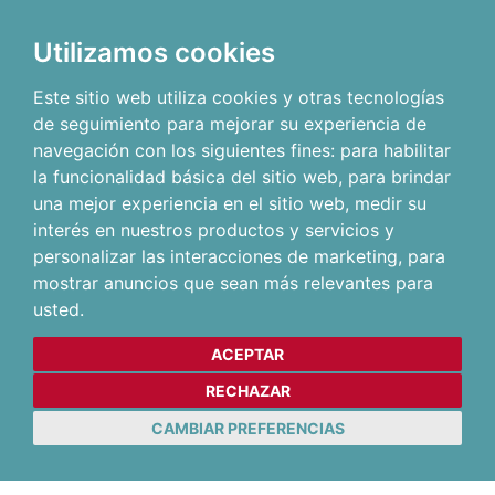
Utilizamos cookies
Este sitio web utiliza cookies y otras tecnologías
de seguimiento para mejorar su experiencia de
navegación con los siguientes fines:
para habilitar
la funcionalidad básica del sitio web
,
para brindar
una mejor experiencia en el sitio web
,
medir su
interés en nuestros productos y servicios y
personalizar las interacciones de marketing
,
para
mostrar anuncios que sean más relevantes para
usted
.
ACEPTAR
RECHAZAR
CAMBIAR PREFERENCIAS