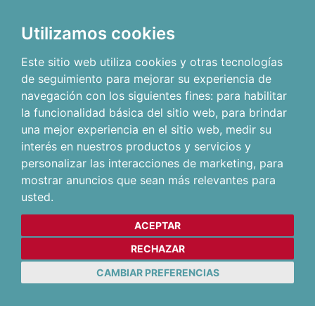
Utilizamos cookies
Este sitio web utiliza cookies y otras tecnologías
de seguimiento para mejorar su experiencia de
navegación con los siguientes fines:
para habilitar
la funcionalidad básica del sitio web
,
para brindar
una mejor experiencia en el sitio web
,
medir su
interés en nuestros productos y servicios y
personalizar las interacciones de marketing
,
para
mostrar anuncios que sean más relevantes para
usted
.
ACEPTAR
RECHAZAR
CAMBIAR PREFERENCIAS