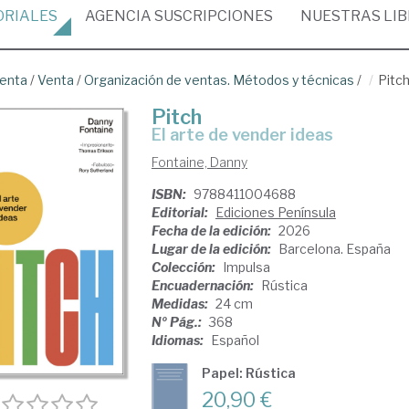
ORIALES
AGENCIA
SUSCRIPCIONES
NUESTRAS
LI
venta
/
Venta
/
Organización de ventas. Métodos y técnicas
/
Pitc
Pitch
El arte de vender ideas
Fontaine, Danny
ISBN:
9788411004688
Editorial:
Ediciones Península
Fecha de la edición:
2026
Lugar de la edición:
Barcelona. España
Colección:
Impulsa
Encuadernación:
Rústica
Medidas:
24 cm
Nº Pág.:
368
Idiomas:
Español
Papel: Rústica
20,90 €