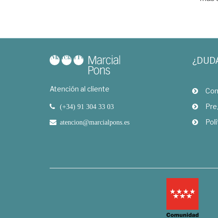
¿DUD
Atención al cliente
Com
Pre
(+34) 91 304 33 03
Polí
atencion@marcialpons.es