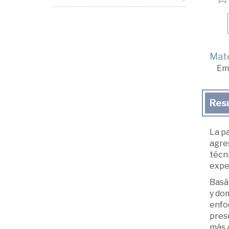
Mate
Em
Res
La pa
agres
técn
expe
Basán
y dom
enfoq
pres
más a