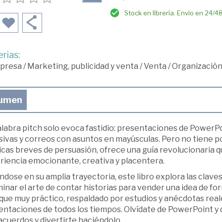
Stock en librería. Envío en 24/4
rias:
presa
/
Marketing, publicidad y venta
/
Venta
/
Organización
umen
labra pitch solo evoca fastidio: presentaciones de PowerPo
ivas y correos con asuntos en mayúsculas. Pero no tiene po
icas breves de persuasión, ofrece una guía revolucionaria 
riencia emocionante, creativa y placentera.
dose en su amplia trayectoria, este libro explora las clave
inar el arte de contar historias para vender una idea de fo
ue muy práctico, respaldado por estudios y anécdotas reale
entaciones de todos los tiempos. Olvídate de PowerPoint y 
cuerdos y divertirte haciéndolo.