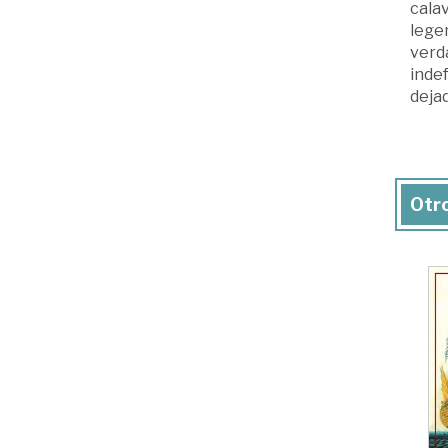
calav
legen
verda
inde
dejad
Otro