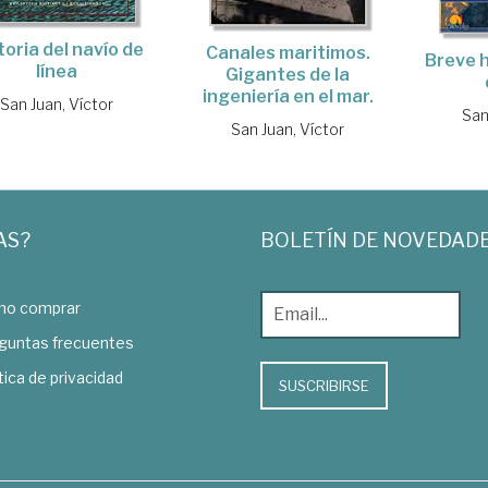
toria del navío de
Canales maritimos.
Breve h
línea
Gigantes de la
ingeniería en el mar.
San Juan, Víctor
San
San Juan, Víctor
AS?
BOLETÍN DE NOVEDAD
o comprar
guntas frecuentes
tica de privacidad
SUSCRIBIRSE