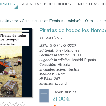
ORIALES
AGENCIA
SUSCRIPCIONES
NUESTRAS
LI
ria Universal
/
Obras generales (Teoría, metodología)
/
Obras gener
Piratas de todos los tiemp
San Juan, Víctor
ISBN:
9788477372202
Editorial:
Sílex Ediciones
Fecha de la edición:
2009
Lugar de la edición:
Madrid. España
Colección:
Historia
Encuadernación:
Rústica
Medidas:
24 cm
Nº Pág.:
287
Idiomas:
Español
Papel: Rústica
21,00 €