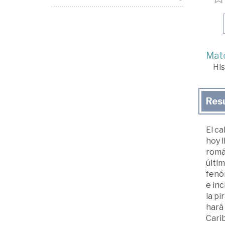
Mate
His
Res
El ca
hoy l
román
últi
fenóm
e inc
la pi
hará
Carib