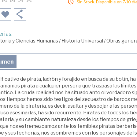
Sin Stock. Disponible en 7/10 día
rias:
toria y Ciencias Humanas
/
Historia Universal
/
Obras genera
umen
lificativo de pirata, ladrón y forajido en busca de su botín, h
lamamos pirata a cualquier persona que traspasa los límites d
tico. La cruda realidad nos ha situado ante el verdadero si
mos tiempos hemos sido testigos del secuestro de barcos me
eno de la piratería, es decir, asaltar y despojar a las pers
luso asesinarlas, ha sido recurrente. Piratas de todos los 
ratería, y su cambiante naturaleza desde los tiempos de gri
 que nos estremezcamos ante los temibles piratas berberisc
e y sus fechorías, nos asombremos con los personajes del sig