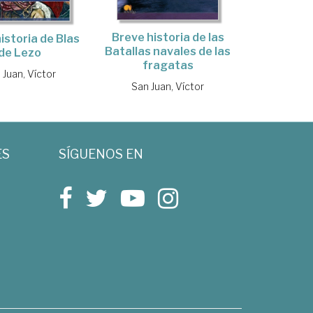
Breve historia de las
istoria de Blas
Batallas navales de las
de Lezo
fragatas
 Juan, Víctor
San Juan, Víctor
ES
SÍGUENOS EN